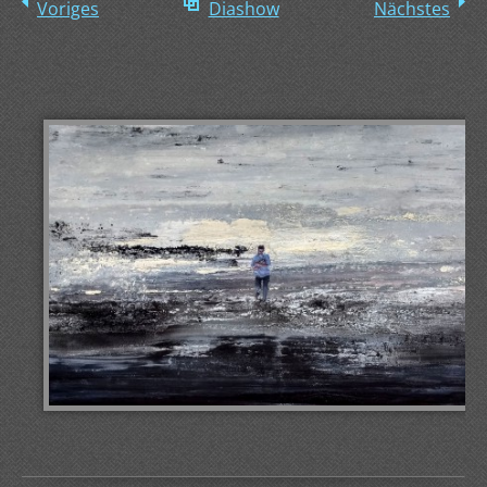
Voriges
Diashow
Nächstes