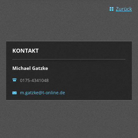
Zurück
KONTAKT
Michael Gatzke
0175-4341048
m.gatzke
@t-onlin
e.de