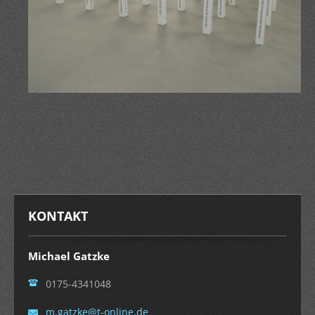
KONTAKT
Michael Gatzke
0175-4341048
m.gatzke
@t-onlin
e.de