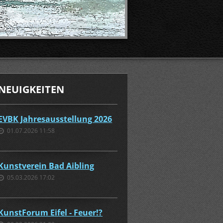
NEUIGKEITEN
EVBK Jahresausstellung 2026
01.07.2026 11:58
Kunstverein Bad Aibling
05.03.2026 17:02
KunstForum Eifel - Feuer!?