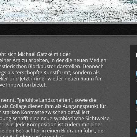
eht sich Michael Gatzke mit der
einer Ära zu arbeiten, in der die neuen Medien
nstlerischen Blockbuster darstellen. Dennoch
egs als "erschöpfte Kunstform", sondern als
Hier und Jetzt immer wieder neuen Raum für
e Innovation bietet.
 nennt, "gefühlte Landschaften", sowie die
 als Collage dienen ihm als Ausgangspunkt für
starken Kontraste zwischen detailliert
ung schafft eine neue symbiotische Sichtweise,
e Teile. Jede Komposition ist zudem mit einer
e den Betrachter in einen Bildraum führt, der
ale Aufladung erfahren hat.