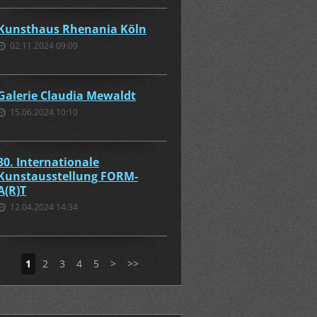
Kunsthaus Rhenania Köln
02.11.2024 09:09
Galerie Claudia Mewaldt
15.06.2024 10:10
30. Internationale
Kunstausstellung FORM-
A(R)T
12.04.2024 14:34
1
2
3
4
5
>
>>