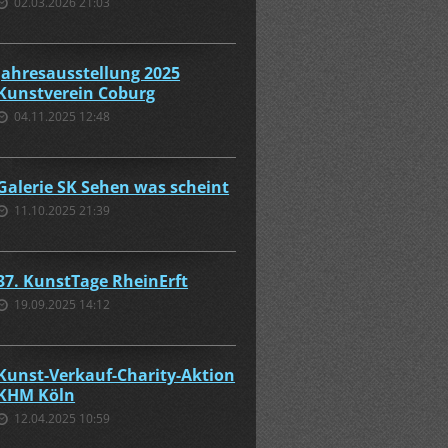
02.03.2026 21:03
Jahresausstellung 2025
Kunstverein Coburg
04.11.2025 12:48
Galerie SK Sehen was scheint
11.10.2025 21:39
37. KunstTage RheinErft
19.09.2025 14:12
Kunst-Verkauf-Charity-Aktion
KHM Köln
12.04.2025 10:59